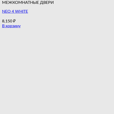
МЕЖКОМНАТНЫЕ ДВЕРИ
NEO 4 WHITE
8,150
₽
В корзину
Этот
товар
имеет
несколько
вариаций.
Опции
можно
выбрать
на
странице
товара.