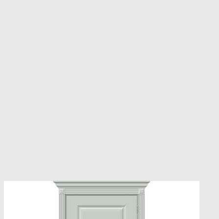
несколько
вариаций.
Опции
можно
выбрать
на
странице
товара.