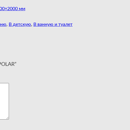
00×2000 мм
хню
,
В детскую
,
В ванную и туалет
 POLAR”