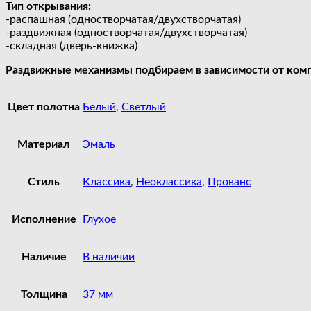
Тип открывания:
-распашная (одностворчатая/двухстворчатая)
-раздвижная (одностворчатая/двухстворчатая)
-складная (дверь-книжка)
Раздвижные механизмы подбираем в зависимости от комп
Цвет полотна
Белый
,
Светлый
Материал
Эмаль
Стиль
Классика
,
Неоклассика
,
Прованс
Исполнение
Глухое
Наличие
В наличии
Толщина
37 мм