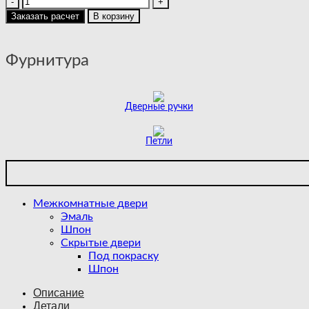
товара
Заказать расчет
В корзину
SHEFFIELD
|
POLAR
Фурнитура
Дверные ручки
Петли
Межкомнатные двери
Эмаль
Шпон
Скрытые двери
Под покраску
Шпон
Описание
Детали