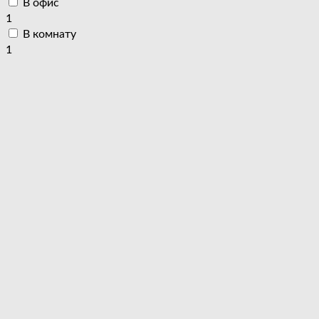
В офис
1
В комнату
1