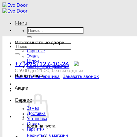
Skip
to
content
Menu
Искать:
Межкомнатные двери
Искать:
Скрытые
Эмаль
Шпон
+7 (495) 127-10-24
Системы открывания
С 9:00 до 21:00, без выходных
Наши работы
Вызвать замерщика
Заказать звонок
Акции
Сервис
Замер
Доставка
Установка
Оплата
Корзина пуста.
Гарантия
Вернуться в магазин