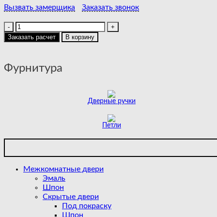
Вызвать замерщика
Заказать звонок
Количество
товара
Заказать расчет
В корзину
BARCELONA
2
|
Фурнитура
POLAR
Дверные ручки
Петли
Межкомнатные двери
Эмаль
Шпон
Скрытые двери
Под покраску
Шпон