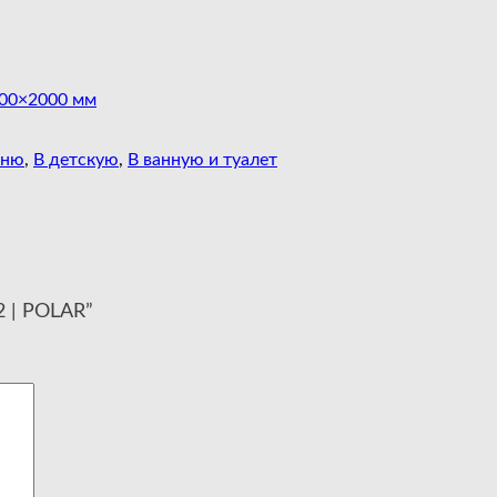
00×2000 мм
хню
,
В детскую
,
В ванную и туалет
2 | POLAR”