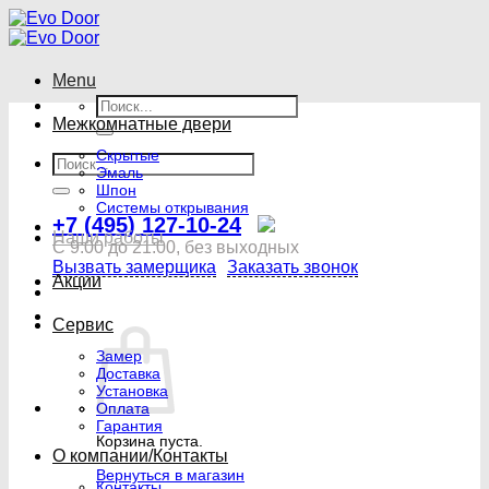
Skip
to
content
Menu
Искать:
Межкомнатные двери
Скрытые
Искать:
Эмаль
Шпон
Системы открывания
+7 (495) 127-10-24
Наши работы
С 9:00 до 21:00, без выходных
Вызвать замерщика
Заказать звонок
Акции
Сервис
Замер
Доставка
Установка
Оплата
Гарантия
Корзина пуста.
О компании/Контакты
Вернуться в магазин
Контакты