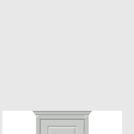
несколько
вариаций.
Опции
можно
выбрать
на
странице
товара.