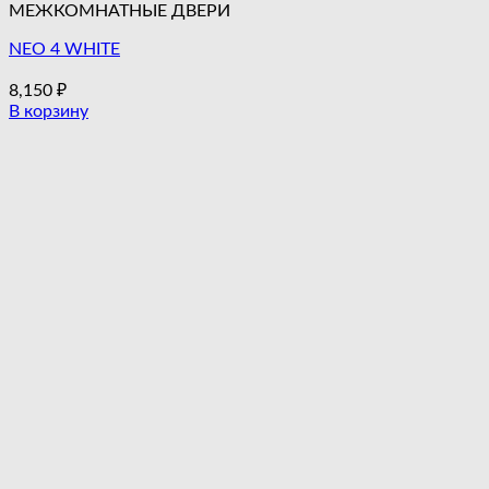
МЕЖКОМНАТНЫЕ ДВЕРИ
NEO 4 WHITE
8,150
₽
В корзину
Этот
товар
имеет
несколько
вариаций.
Опции
можно
выбрать
на
странице
товара.