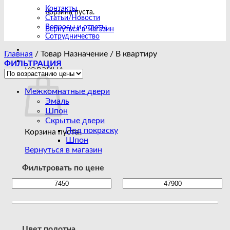
Контакты
Корзина пуста.
Статьи/Новости
Вопросы и ответы
Вернуться в магазин
Сотрудничество
Главная
/
Товар Назначение
/
В квартиру
ФИЛЬТРАЦИЯ
КОРЗИНА
Межкомнатные двери
Эмаль
Шпон
Скрытые двери
Под покраску
Корзина пуста.
Шпон
Вернуться в магазин
Фильтровать по цене
Цвет полотна