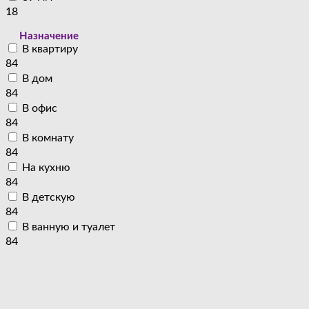
18
Назначение
В квартиру
84
В дом
84
В офис
84
В комнату
84
На кухню
84
В детскую
84
В ванную и туалет
84