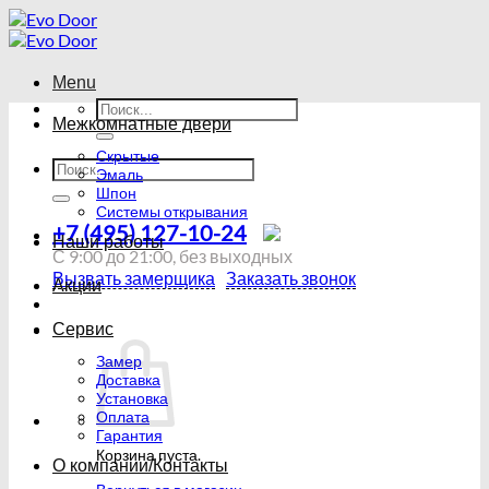
Skip
to
content
Menu
Искать:
Межкомнатные двери
Скрытые
Искать:
Эмаль
Шпон
Системы открывания
+7 (495) 127-10-24
Наши работы
С 9:00 до 21:00, без выходных
Вызвать замерщика
Заказать звонок
Акции
Сервис
Замер
Доставка
Установка
Оплата
Гарантия
Корзина пуста.
О компании/Контакты