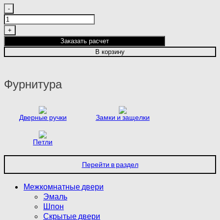
Количество
товара
BARCELONA
2
Заказать расчет
|
В корзину
COTTON
|
ART
Фурнитура
CLOUD
CROSS
Дверные ручки
Замки и защелки
Петли
Перейти в раздел
Межкомнатные двери
Эмаль
Шпон
Скрытые двери