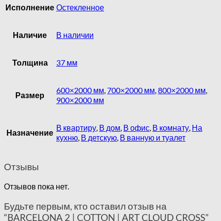
Исполнение
Остекленное
Наличие
В наличии
Толщина
37 мм
600×2000 мм
,
700×2000 мм
,
800×2000 мм
,
Размер
900×2000 мм
В квартиру
,
В дом
,
В офис
,
В комнату
,
На
Назначение
кухню
,
В детскую
,
В ванную и туалет
Отзывы
Отзывов пока нет.
Будьте первым, кто оставил отзыв на
“BARCELONA 2 | COTTON | ART CLOUD CROSS”