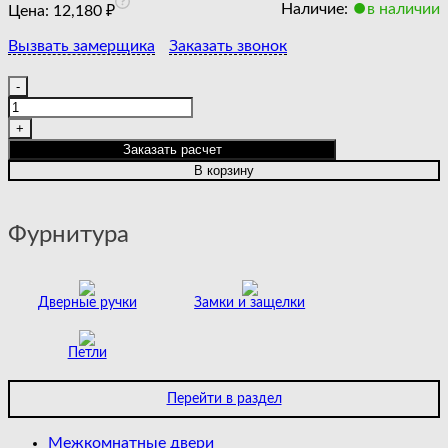
Наличие:
в наличии
Цена:
12,180
₽
Вызвать замерщика
Заказать звонок
Количество
товара
BARCELONA
2
Заказать расчет
|
В корзину
COTTON
|
ART
Фурнитура
CLOUD
LINE
Дверные ручки
Замки и защелки
Петли
Перейти в раздел
Межкомнатные двери