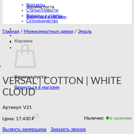
Контакты
Корзина пуста.
Статьи/Новости
Вопросы и ответы
Вернуться в магазин
Сотрудничество
Главная
/
Межкомнатные двери
/
Эмаль
Корзина
Корзина пуста.
VERSAL | COTTON | WHITE
Вернуться в магазин
CLOUD
Артикул:
V21
Наличие:
в наличии
Цена:
17,430
₽
Вызвать замерщика
Заказать звонок