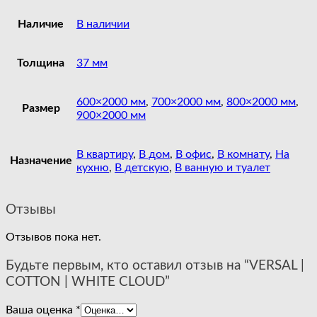
Наличие
В наличии
Толщина
37 мм
600×2000 мм
,
700×2000 мм
,
800×2000 мм
,
Размер
900×2000 мм
В квартиру
,
В дом
,
В офис
,
В комнату
,
На
Назначение
кухню
,
В детскую
,
В ванную и туалет
Отзывы
Отзывов пока нет.
Будьте первым, кто оставил отзыв на “VERSAL |
COTTON | WHITE CLOUD”
Ваша оценка
*