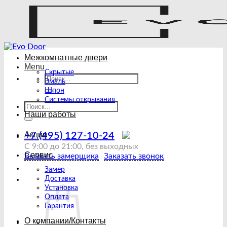
Skip
to
content
Межкомнатные двери
Menu
Скрытые
Искать:
Эмаль
Шпон
Системы открывания
Искать:
Наши работы
Акции
+7 (495) 127-10-24
С 9:00 до 21:00, без выходных
Сервис
Вызвать замерщика
Заказать звонок
Замер
Доставка
Установка
Оплата
Гарантия
О компании/Контакты