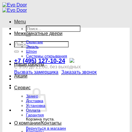
Skip
to
content
Menu
Искать:
Межкомнатные двери
Скрытые
Искать:
Эмаль
Шпон
Системы открывания
+7 (495) 127-10-24
Наши работы
С 9:00 до 21:00, без выходных
Вызвать замерщика
Заказать звонок
Акции
Сервис
Замер
Доставка
Установка
Оплата
Гарантия
Корзина пуста.
О компании/Контакты
Вернуться в магазин
Контакты