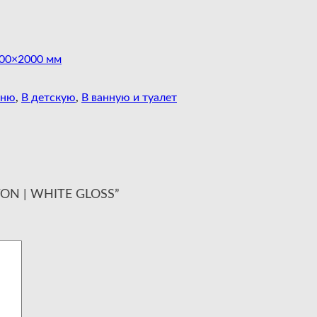
00×2000 мм
хню
,
В детскую
,
В ванную и туалет
TTON | WHITE GLOSS”