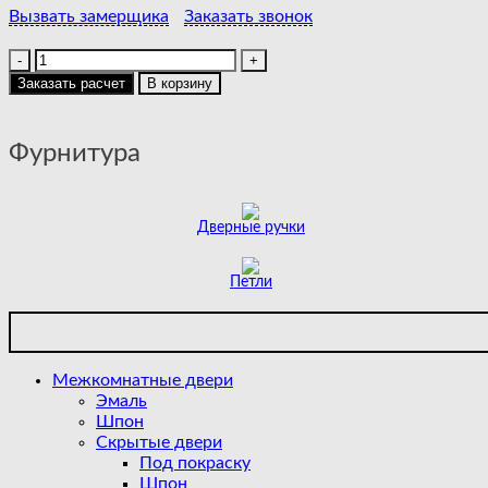
Вызвать замерщика
Заказать звонок
Количество
товара
Заказать расчет
В корзину
NIUTA
|
COTTON
Фурнитура
|
WHITE
GLOSS
Дверные ручки
Петли
Межкомнатные двери
Эмаль
Шпон
Скрытые двери
Под покраску
Шпон