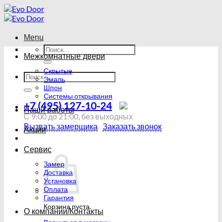
Skip
to
content
Menu
Искать:
Межкомнатные двери
Скрытые
Искать:
Эмаль
Шпон
Системы открывания
+7 (495) 127-10-24
Наши работы
С 9:00 до 21:00, без выходных
Вызвать замерщика
Заказать звонок
Акции
Сервис
Замер
Доставка
Установка
Оплата
Гарантия
Корзина пуста.
О компании/Контакты