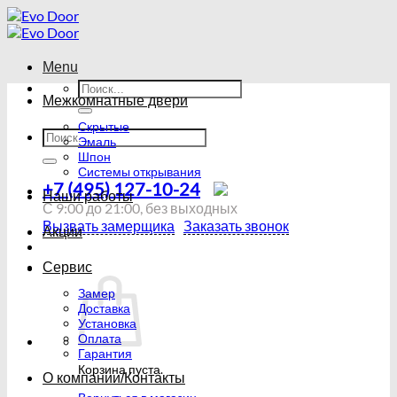
Skip
to
content
Menu
Искать:
Межкомнатные двери
Скрытые
Искать:
Эмаль
Шпон
Системы открывания
+7 (495) 127-10-24
Наши работы
С 9:00 до 21:00, без выходных
Вызвать замерщика
Заказать звонок
Акции
Сервис
Замер
Доставка
Установка
Оплата
Гарантия
Корзина пуста.
О компании/Контакты