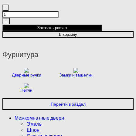
Количество
товара
FLAT
1
Заказать расчет
|
В корзину
IVORY
|
WHITE
Фурнитура
CLOUD
Дверные ручки
Замки и защелки
Петли
Перейти в раздел
Межкомнатные двери
Эмаль
Шпон
Скрытые двери