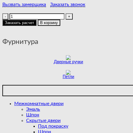
Вызвать замерщика
Заказать звонок
Количество
товара
Заказать расчет
В корзину
TRIVIA
|
COTTON
Фурнитура
|
WHITE
GLOSS
Дверные ручки
Петли
Межкомнатные двери
Эмаль
Шпон
Скрытые двери
Под покраску
Шпон