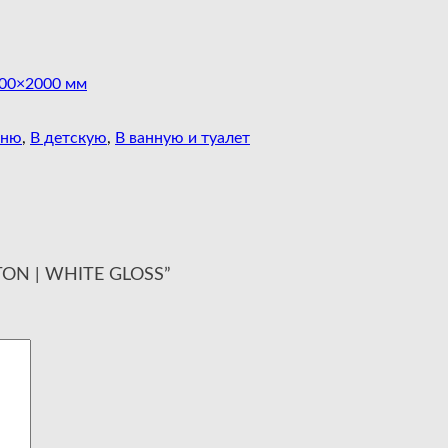
00×2000 мм
хню
,
В детскую
,
В ванную и туалет
TTON | WHITE GLOSS”