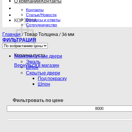
О компании/Контакты
Контакты
Статьи/Новости
Вопросы и ответы
КОРЗИНА
Сотрудничество
Главная
/
Товар Толщина
/
36 мм
ФИЛЬТРАЦИЯ
Корзина пуста.
Межкомнатные двери
Эмаль
Вернуться в магазин
Шпон
Скрытые двери
Под покраску
Шпон
Фильтровать по цене