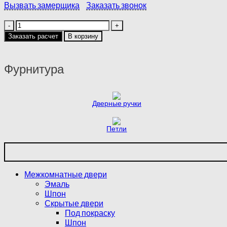
Вызвать замерщика
Заказать звонок
Количество
товара
Заказать расчет
В корзину
TRIVIA
|
COTTON
Фурнитура
|
WHITE
GLOSS
Дверные ручки
Петли
Межкомнатные двери
Эмаль
Шпон
Скрытые двери
Под покраску
Шпон