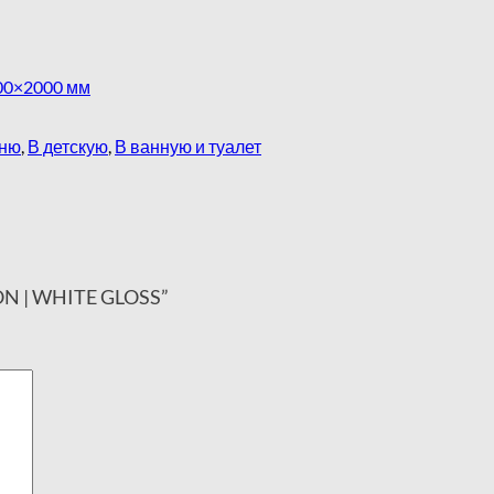
00×2000 мм
хню
,
В детскую
,
В ванную и туалет
TON | WHITE GLOSS”